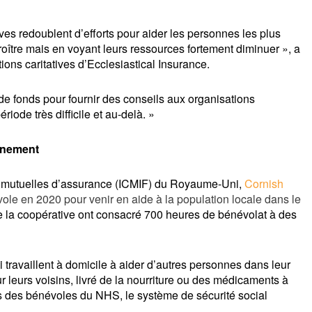
ves redoublent d’efforts pour aider les personnes les plus 
ître mais en voyant leurs ressources fortement diminuer », a 
ons caritatives d’Ecclesiastical Insurance.
de fonds pour fournir des conseils aux organisations 
ériode très difficile et au-delà. »
inement
t mutuelles d’assurance (ICMIF) du Royaume-Uni, 
Cornish 
vole en 2020 pour venir en aide à la population locale dans le 
e la coopérative ont consacré 700 heures de bénévolat à des 
availlent à domicile à aider d’autres personnes dans leur 
r leurs voisins, livré de la nourriture ou des médicaments à 
s des bénévoles du NHS, le système de sécurité social 