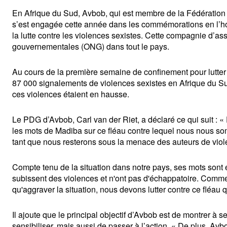
En Afrique du Sud, Avbob, qui est membre de la Fédération 
s’est engagée cette année dans les commémorations en l’hon
la lutte contre les violences sexistes. Cette compagnie d’a
gouvernementales (ONG) dans tout le pays.
Au cours de la première semaine de confinement pour lutter 
87 000 signalements de violences sexistes en Afrique du Su
ces violences étaient en hausse.
Le PDG d’Avbob, Carl van der Riet, a déclaré ce qui suit : «
les mots de Madiba sur ce fléau contre lequel nous nous so
tant que nous resterons sous la menace des auteurs de viol
Compte tenu de la situation dans notre pays, ses mots sont en
subissent des violences et n'ont pas d'échappatoire. Comme l
qu'aggraver la situation, nous devons lutter contre ce fléau
Il ajoute que le principal objectif d’Avbob est de montrer à s
sensibiliser, mais aussi de passer à l’action. « De plus, Avbob