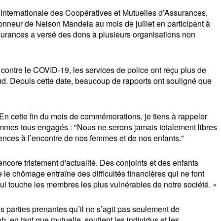
Internationale des Coopératives et Mutuelles d’Assurances, 
neur de Nelson Mandela au mois de juillet en participant à 
ssurances a versé des dons à plusieurs organisations non 
contre le COVID-19, les services de police ont reçu plus de 
d. Depuis cette date, beaucoup de rapports ont souligné que 
 En cette fin du mois de commémorations, je tiens à rappeler 
mmes tous engagés : "Nous ne serons jamais totalement libres 
ences à l’encontre de nos femmes et de nos enfants."
core tristement d'actualité. Des conjoints et des enfants 
e chômage entraîne des difficultés financières qui ne font 
 qui touche les membres les plus vulnérables de notre société. »
es parties prenantes qu’il ne s’agit pas seulement de 
, en tant que mutuelle, soutient les individus et les 