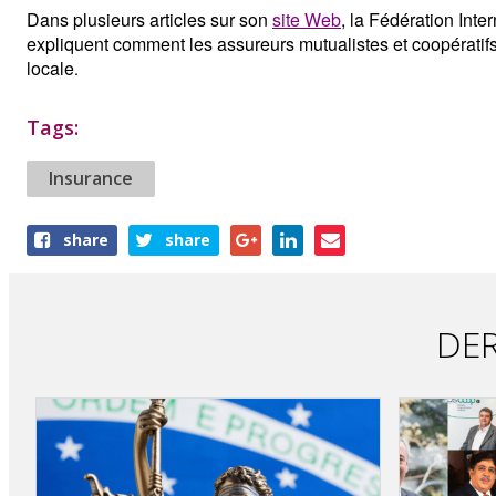
Dans plusieurs articles sur son
site Web
, la Fédération Int
expliquent comment les assureurs mutualistes et coopératifs 
locale
.
Tags:
Insurance
Share
share
share
this
article
DER