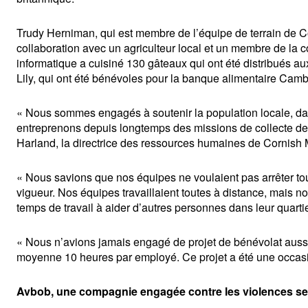
Trudy Herniman, qui est membre de l’équipe de terrain de Cor
collaboration avec un agriculteur local et un membre de la
informatique a cuisiné 130 gâteaux qui ont été distribués aux 
Lily, qui ont été bénévoles pour la banque alimentaire Camb
« Nous sommes engagés à soutenir la population locale, dans
entreprenons depuis longtemps des missions de collecte de fo
Harland, la directrice des ressources humaines de Cornish 
« Nous savions que nos équipes ne voulaient pas arrêter tou
vigueur. Nos équipes travaillaient toutes à distance, mais n
temps de travail à aider d’autres personnes dans leur quartie
« Nous n’avions jamais engagé de projet de bénévolat aussi 
moyenne 10 heures par employé. Ce projet a été une occasion
Avbob, une compagnie engagée contre les violences se