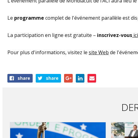
L’événement parallèle de Mondiacult de l’ACI aura lieu l
Le
programme
complet de l'événement parallèle est di
La participation en ligne est gratuite –
inscrivez-vous
ic
Pour plus d'informations, visitez le
site Web
de l'événem
Share
share
share
this
article
DER