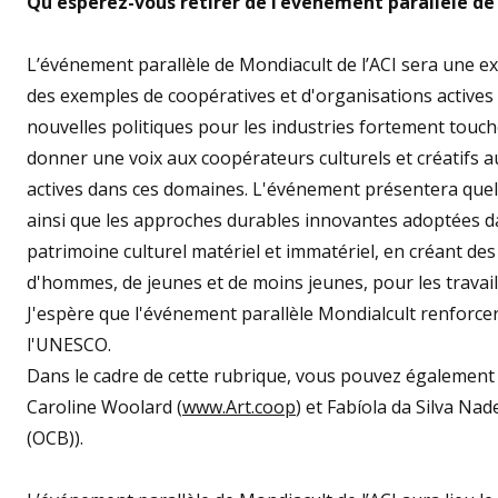
Qu'espérez-vous retirer de l’événement parallèle de
L’événement parallèle de Mondiacult de l’ACI sera une ex
des exemples de coopératives et d'organisations actives da
nouvelles politiques pour les industries fortement touc
donner une voix aux coopérateurs culturels et créatifs au
actives dans ces domaines. L'événement présentera quel
ainsi que les approches durables innovantes adoptées d
patrimoine culturel matériel et immatériel, en créant de
d'hommes, de jeunes et de moins jeunes, pour les travaill
J'espère que l'événement parallèle Mondialcult renforcer
l'UNESCO.
Dans le cadre de cette rubrique, vous pouvez également 
Caroline Woolard (
www.Art.coop
) et Fabíola da Silva Na
(OCB)).