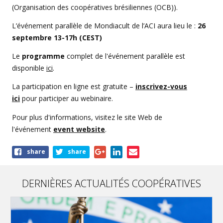
(Organisation des coopératives brésiliennes (OCB)).
L’événement parallèle de Mondiacult de l’ACI aura lieu le :
26
septembre 13-17h (CEST)
Le
programme
complet de l'événement parallèle est
disponible
ici
.
La participation en ligne est gratuite –
inscrivez-vous
ici
pour participer au webinaire.
Pour plus d'informations, visitez le site Web de
l'événement
event website
.
Share
share
share
this
article
DERNIÈRES ACTUALITÉS COOPÉRATIVES