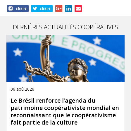
Share
share
share
this
article
DERNIÈRES ACTUALITÉS COOPÉRATIVES
06 aoû 2026
Le Brésil renforce l’agenda du
patrimoine coopérativiste mondial en
reconnaissant que le coopérativisme
fait partie de la culture