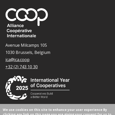
Avenue Milcamps 105
1030 Brussels, Belgium
ica@ica.coop
+32 (2) 743 10 30
We use cookies on this site to enhance your user experience
By
© Tous droits réservés 2026.
clicking any link on this page you are giving your consent for us to