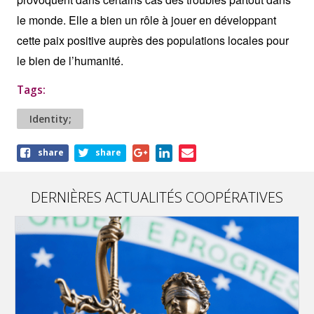
le monde. Elle a bien un rôle à jouer en développant
cette paix positive auprès des populations locales pour
le bien de l’humanité.
Tags:
Identity;
Share
share
share
this
article
DERNIÈRES ACTUALITÉS COOPÉRATIVES