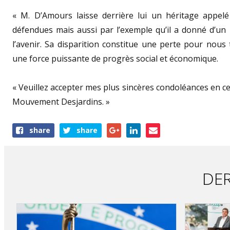
« M. D’Amours laisse derrière lui un héritage appelé 
défendues mais aussi par l’exemple qu’il a donné d’un 
l’avenir. Sa disparition constitue une perte pour nou
une force puissante de progrès social et économique.
« Veuillez accepter mes plus sincères condoléances en ce
Mouvement Desjardins. »
Share
share
share
this
article
DER