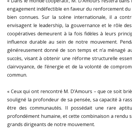
« Dans le monde coopératif, M. D’Amours restera dans l
engagement indéfectible en faveur du renforcement
du 
bien connues. Sur la scène internationale, il a con
envisagent le leadership, la gouvernance et le rôle des
coopératives demeurent à la fois fidèles à leurs prin
influence durable au sein de notre mouvement. Pendan
généreusement donné de son temps et n’a ménagé auc
succès, visant à obtenir une réforme structurelle essen
clairvoyance, de l’énergie et de la volonté de comprom
commun.
« Ceux qui ont rencontré M. D’Amours – que ce soit b
souligné la profondeur de sa pensée, sa capacité à ras
être des communautés. Il possédait une rare aptit
profondément humaine, et cette combinaison a rendu son l
grands dirigeants de notre mouvement.