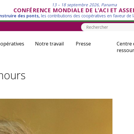
13 – 18 septembre 2026, Panama
CONFÉRENCE MONDIALE DE L’ACI ET ASS
nstruire des ponts,
les contributions des coopératives en faveur de 
opératives
Notre travail
Presse
Centre 
ressour
mours