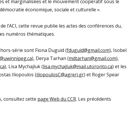
es et marginalisées et le mouvement coopératif sous le
 démocratie économique, sociale et culturelle ».
de l’ACI, cette revue publie les actes des conférences du,
des numéros thématiques.
 hors-série sont Fiona Duguid (
fduguid@gmail.com
), Isobel
is@uwinnipeg.ca
), Derya Tarhan (
mdtarhan@gmail.com
),
ca
), Lisa Mychajluk (
lisa.mychajluk@mail.utoronto.ca
) et les
stas Iliopoulos (
iliopoulosC@agreri.gr
) et Roger Spear
, consultez cette
page Web du CCR
. Les précédents