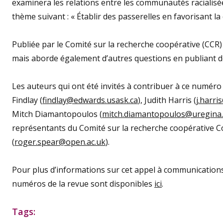
examinera les relations entre les communautés racialisé
thème suivant : « Établir des passerelles en favorisant la
Publiée par le Comité sur la recherche coopérative (CCR) 
mais aborde également d’autres questions en publiant 
Les auteurs qui ont été invités à contribuer à ce numéro
Findlay (
findlay@edwards.usask.ca
), Judith Harris (
j.harr
Mitch Diamantopoulos (
mitch.diamantopoulos@uregina.
représentants du Comité sur la recherche coopérative Co
(
roger.spear@open.ac.uk
).
Pour plus d’informations sur cet appel à communications
numéros de la revue sont disponibles
ici
.
Tags: