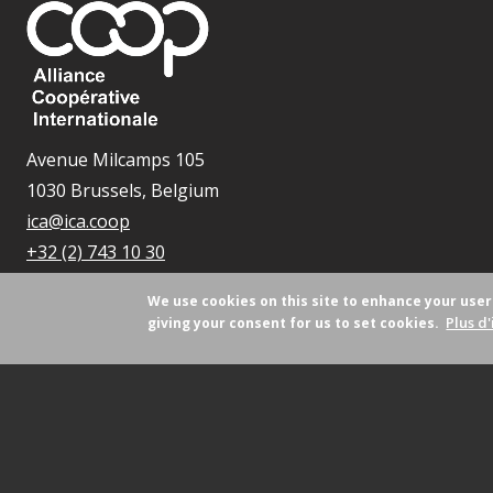
Avenue Milcamps 105
1030 Brussels, Belgium
ica@ica.coop
+32 (2) 743 10 30
We use cookies on this site to enhance your use
Plus d'
giving your consent for us to set cookies.