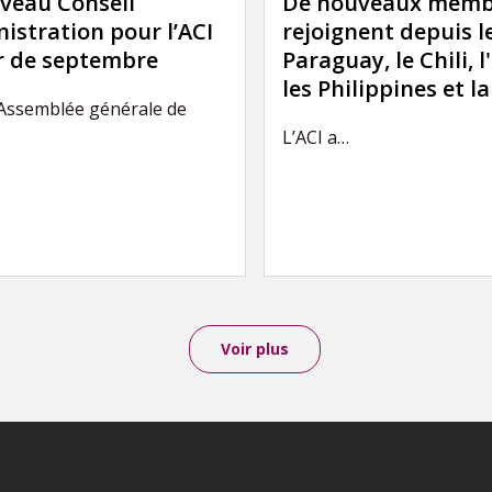
veau Conseil
De nouveaux memb
istration pour l’ACI
rejoignent depuis l
ir de septembre
Paraguay, le Chili, l
les Philippines et l
’Assemblée générale de
L’ACI a…
Voir plus