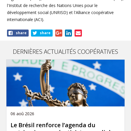
l'Institut de recherche des Nations Unies pour le
développement social (UNRISD) et l'Alliance coopérative
internationale (ACI).
Share
share
share
this
article
DERNIÈRES ACTUALITÉS COOPÉRATIVES
06 aoû 2026
Le Brésil renforce l’agenda du