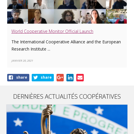
World Cooperative Monitor Official Launch
The International Cooperative Alliance and the European
Research Institute ...
JANVIER 20, 2021
Share
share
share
this
article
DERNIÈRES ACTUALITÉS COOPÉRATIVES