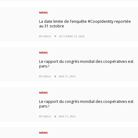
NEWS
La date limite de l’enquête #CoopIdentity reportée
au 31 octobre
BY ANCA
OCTOBRE 12, 2022
NEWS
Le rapport du congrès mondial des coopératives est
paru !
BY ANCA
MAI 17, 2022
NEWS
Le rapport du congrès mondial des coopératives est
paru !
BY ANCA
MAI 17, 2022
NEWS