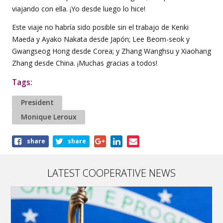
viajando con ella. ¡Yo desde luego lo hice!
Este viaje no habría sido posible sin el trabajo de Kenki
Maeda y Ayako Nakata desde Japón; Lee Beom-seok y
Gwangseog Hong desde Corea; y Zhang Wanghsu y Xiaohang
Zhang desde China. ¡Muchas gracias a todos!
Tags:
President
Monique Leroux
Share
share
share
this
article
LATEST COOPERATIVE NEWS