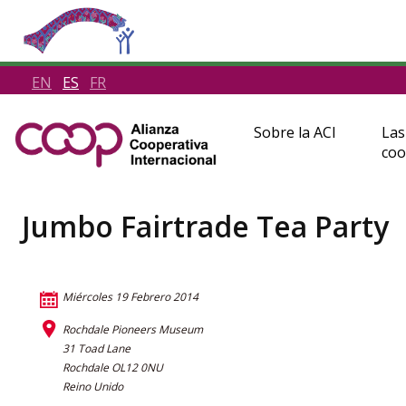
EN
ES
FR
Sobre la ACI
Las
coo
Jumbo Fairtrade Tea Party
Miércoles 19 Febrero 2014
Rochdale Pioneers Museum
31 Toad Lane
Rochdale OL12 0NU
Reino Unido