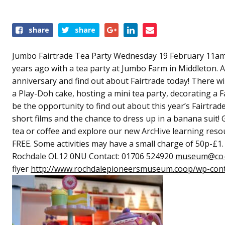
Share
share
share
this
event
Jumbo Fairtrade Tea Party Wednesday 19 February 11a
years ago with a tea party at Jumbo Farm in Middleton. A
anniversary and find out about Fairtrade today! There wil
a Play-Doh cake, hosting a mini tea party, decorating a 
be the opportunity to find out about this year’s Fairtra
short films and the chance to dress up in a banana suit! 
tea or coffee and explore our new ArcHive learning resour
FREE. Some activities may have a small charge of 50p-
Rochdale OL12 0NU Contact: 01706 524920
museum@co-
flyer
http://www.rochdalepioneersmuseum.coop/wp-con