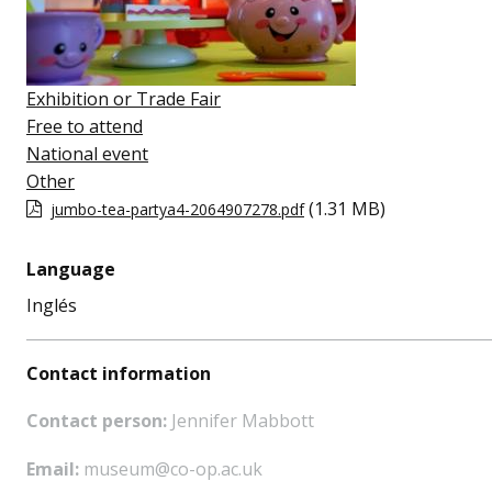
Exhibition or Trade Fair
Free to attend
National event
Other
(1.31 MB)
jumbo-tea-partya4-2064907278.pdf
Language
Inglés
Contact information
Contact person:
Jennifer Mabbott
Email:
museum@co-op.ac.uk