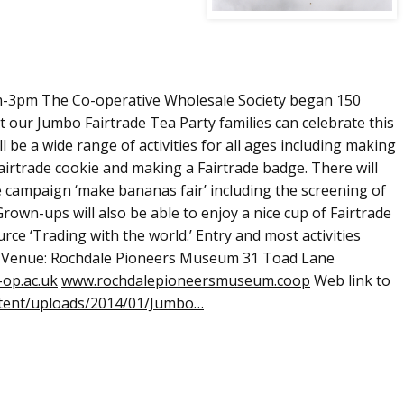
m-3pm The Co-operative Wholesale Society began 150
t our Jumbo Fairtrade Tea Party families can celebrate this
l be a wide range of activities for all ages including making
Fairtrade cookie and making a Fairtrade badge. There will
de campaign ‘make bananas fair’ including the screening of
Grown-ups will also be able to enjoy a nice cup of Fairtrade
ce ‘Trading with the world.’ Entry and most activities
£1. Venue: Rochdale Pioneers Museum 31 Toad Lane
op.ac.uk
www.rochdalepioneersmuseum.coop
Web link to
tent/uploads/2014/01/Jumbo…