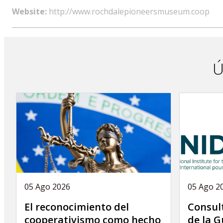
Website:
http://www.rochdalepioneersmuseum.coop
Ú
05 Ago 2026
05 Ago 2
El reconocimiento del
Consult
cooperativismo como hecho
de la G