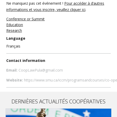
Ne manquez pas cet événement !
Pour accéder à d’autres
informations et vous inscrire, veuillez cliquer ici
.
Conference or Summit
Education
Research
Language
Français
Contact information
Email:
CoopLawPula@gmail.com
Website:
https://www.smu.ca/iccm/programsandcourses/co-ope
DERNIÈRES ACTUALITÉS COOPÉRATIVES