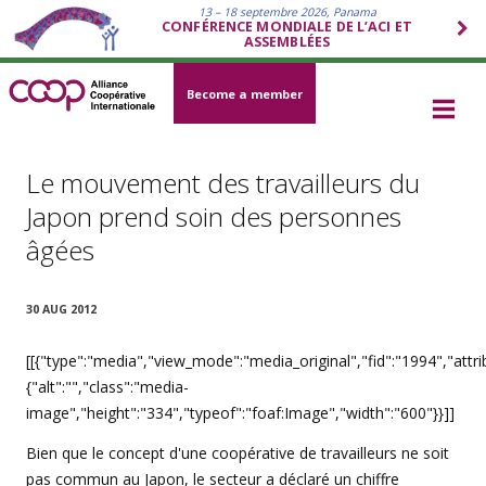
13 – 18 septembre 2026, Panama
CONFÉRENCE MONDIALE DE L’ACI ET
ASSEMBLÉES
Become a member
Le mouvement des travailleurs du
Japon prend soin des personnes
âgées
30 AUG 2012
[[{"type":"media","view_mode":"media_original","fid":"1994","attri
{"alt":"","class":"media-
image","height":"334","typeof":"foaf:Image","width":"600"}}]]
Bien que le concept d'une coopérative de travailleurs ne soit
pas commun au Japon, le secteur a déclaré un chiffre