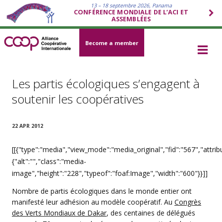
13 – 18 septembre 2026, Panama
CONFÉRENCE MONDIALE DE L’ACI ET
ASSEMBLÉES
Become a member
Les partis écologiques s’engagent à
soutenir les coopératives
22 APR 2012
[[{"type":"media","view_mode":"media_original","fid":"567","attrib
{"alt":"","class":"media-
image","height":"228","typeof":"foaf:Image","width":"600"}}]]
Nombre de partis écologiques dans le monde entier ont
manifesté leur adhésion au modèle coopératif. Au
Congrès
des Verts Mondiaux de Dakar
, des centaines de délégués