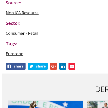
Source:
Non ICA Resource
Sector:
Consumer - Retail
Tags:
Eurocoop
Share
share
share
this
publication
DER