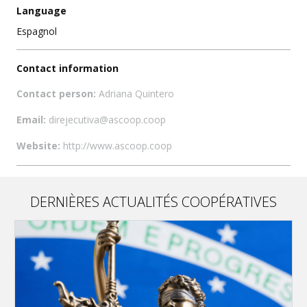
Language
Espagnol
Contact information
Contact person:
Adriana Quintero
Email:
direjecutiva@ascoop.coop
Website:
http://www.ascoop.coop
DERNIÈRES ACTUALITÉS COOPÉRATIVES