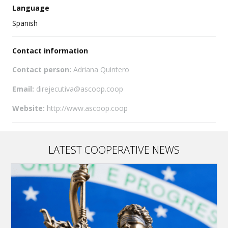
Language
Spanish
Contact information
Contact person:
Adriana Quintero
Email:
direjecutiva@ascoop.coop
Website:
http://www.ascoop.coop
LATEST COOPERATIVE NEWS