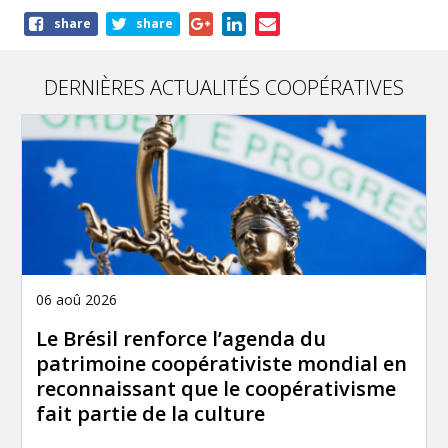
Share
share
share
this
article
DERNIÈRES ACTUALITÉS COOPÉRATIVES
06 aoû 2026
Le Brésil renforce l’agenda du
patrimoine coopérativiste mondial en
reconnaissant que le coopérativisme
fait partie de la culture