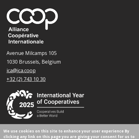
Avenue Milcamps 105
1030 Brussels, Belgium
ica@ica.coop
+32 (2) 743 10 30
We use cookies on this site to enhance your user experience
By
© Tous droits réservés 2026.
clicking any link on this page you are giving your consent for us to