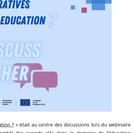
ation ?
» était au centre des discussions lors du webinaire
emblé des experts clés dans le domaine de l’éducation