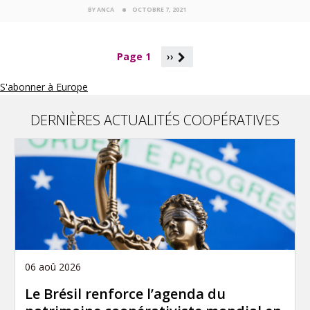
BY ANCA
OCTOBRE 7, 2021
P
Page 1
››
a
g
S'abonner à Europe
i
n
a
DERNIÈRES ACTUALITÉS COOPÉRATIVES
t
i
o
n
06 aoû 2026
Le Brésil renforce l’agenda du