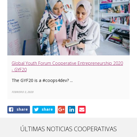
Global Youth Forum Cooperative Entrepreneurship 2020
- GYF20
The GYF20 is a #coops4dev? ...
FEBRERO 3, 2020
Share
share
share
this
article
ÚLTIMAS NOTICIAS COOPERATIVAS