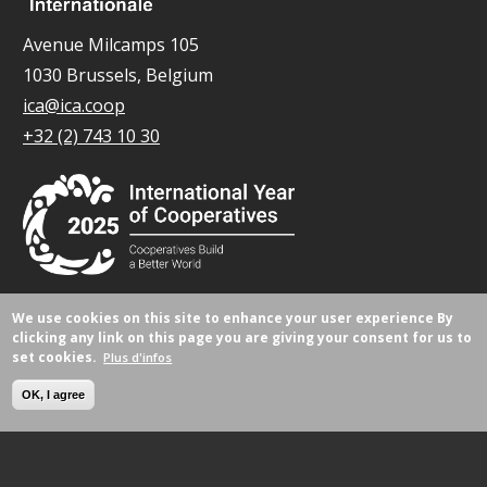
Avenue Milcamps 105
1030 Brussels, Belgium
ica@ica.coop
+32 (2) 743 10 30
We use cookies on this site to enhance your user experience
By
© Tous droits réservés 2026.
clicking any link on this page you are giving your consent for us to
set cookies.
Plus d'infos
OK, I agree