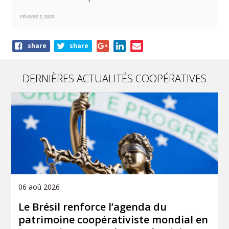
FÉVRIER 3, 2020
Share
share
share
this
article
DERNIÈRES ACTUALITÉS COOPÉRATIVES
06 aoû 2026
Le Brésil renforce l’agenda du
patrimoine coopérativiste mondial en