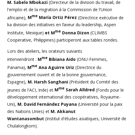
M. Sabelo Mbokazi
(Directeur de la division du travail, de
l'emploi et de la migration à la Commission de l'Union
me
africaine),
M
María Ortiz Pérez
(Directrice exécutive de
ka division des initiatives en faveur du leadership, Aspen
me
Institute, Mexique)
et M
Donna Dizon
(CLIMBS
Cooperative, Philippines) participeront aux tables rondes.
Lors des ateliers, les orateurs suivants
me
interviendront :
M
Bibiana Aido
(ONU-Femmes,
me
Panama),
M
Ana Aguirre Uriz
(Directrice du
gouvernement ouvert et de la bonne gouvernance,
Espagne),
M. Harsh Sanghani
(Président du Comité des
me
jeunes de l'ACI, Inde) et
M
Sarah Alldred
(Fonds pour le
développement international des coopératives, Royaume-
Uni),
M. David Fernández Puyana
(Université pour la paix
des Nations Unies) et
M. Akkanut
Wantanasombut
(Institut d'études asiatiques, Université de
Chulalongkorn).