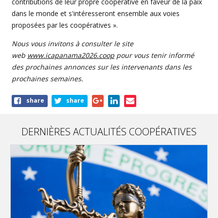
contributions de leur propre coopérative en faveur de la paix
dans le monde et s'intéresseront ensemble aux voies
proposées par les coopératives ».
Nous vous invitons à consulter le site
web
www.icapanama2026.coop
pour vous tenir informé
des prochaines annonces sur les intervenants dans les
prochaines semaines.
Share
share
share
this
article
DERNIÈRES ACTUALITÉS COOPÉRATIVES