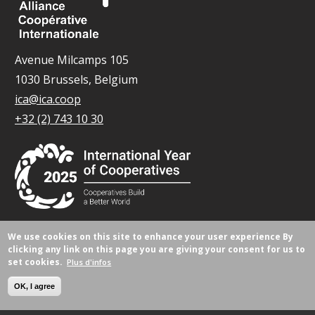
Avenue Milcamps 105
1030 Brussels, Belgium
ica@ica.coop
+32 (2) 743 10 30
We use cookies on this site to enhance your user experience
By
© Tous droits réservés 2026.
clicking any link on this page you are giving your consent for us to
set cookies.
Plus d'infos
OK, I agree