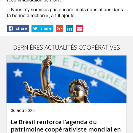
« Nous n’y sommes pas encore, mais nous allons dans 
la bonne direction », a-t-il ajouté.
Share
share
share
this
article
DERNIÈRES ACTUALITÉS COOPÉRATIVES
06 aoû 2026
Le Brésil renforce l’agenda du
patrimoine coopérativiste mondial en