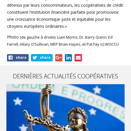
détenus par leurs consommateurs, les coopératives de crédit
constituent l'institution financière parfaite pour promouvoir
une croissance économique juste et équitable pour les
citoyens européens ordinaires.»
Photo
(de gauche à droite): Liam Morris, Dr. Barry Quinn, Ed
Farrell, Hilary O’Sullivan, MEP Brian Hayes, et Pat Fay (c) WOCCU
Share
share
share
this
article
DERNIÈRES ACTUALITÉS COOPÉRATIVES