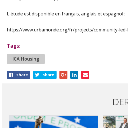
L'étude est disponible en français, anglais et espagnol :
https://www.urbamonde.org/fr/projects/community-led-
Tags:
ICA Housing
Share
share
share
this
article
DER