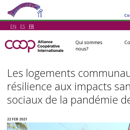
Co
EN
ES
FR
Qui sommes
Co
nous?
Les logements communauta
résilience aux impacts sa
sociaux de la pandémie d
22 FEB 2021